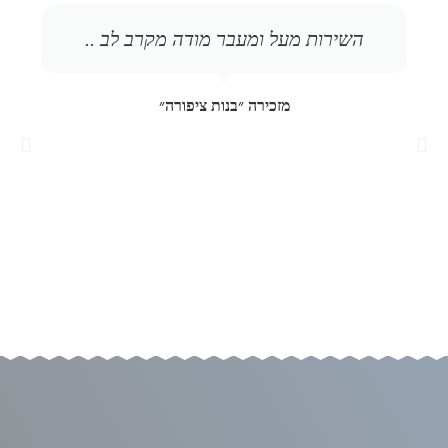
השירות מעל ומעבר מודה מקרב לב ..
מזכירה ״בנות ציפורה״
ה
ה
ב
ק
א
ו
ד
ם