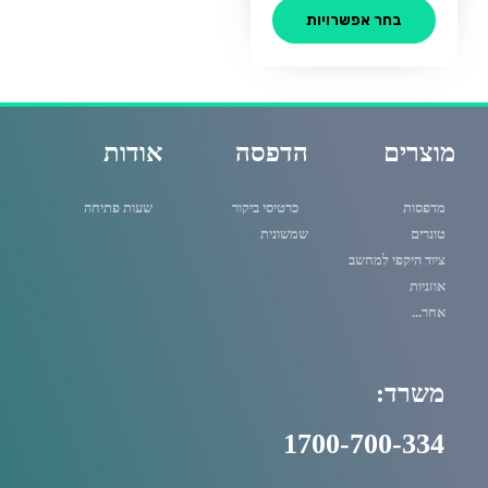
ניתן
בחר אפשרויות
לבחור
את
האפשרויות
בעמוד
המוצר
מוצרים
הדפסה
אודות
מדפסות
כרטיסי ביקור
שעות פתיחה
טונרים
שמשונית
ציוד היקפי למחשב
אוזניות
אחר...
משרד:
1700-700-334