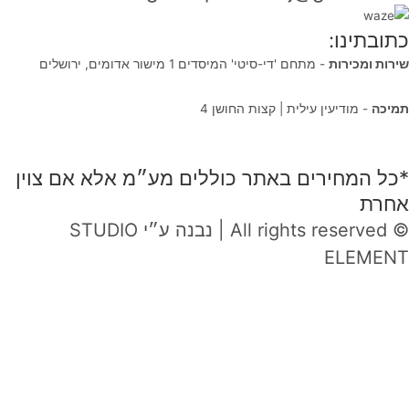
כתובתינו:
שירות ומכירות
- מתחם 'די-סיטי' המיסדים 1 מישור אדומים, ירושלים
תמיכה
- מודיעין עילית | קצות החושן 4
*כל המחירים באתר כוללים מע״מ אלא אם צוין
אחרת
© All rights reserved | נבנה ע״י STUDIO
ELEMENT
טופס פתיחת שירות
אנא מלאו את הפרטים הבאים בכדי שנוכל ליצור עמכם קשר בנוגע לפנייתכם