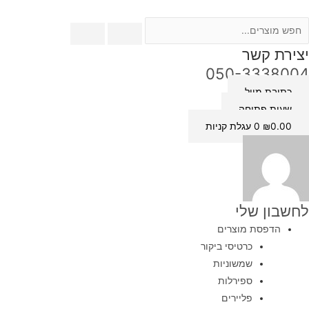
ילוג
מות
ל
תוכן
יו
יצירת קשר
קורי
050-3338004
Cano
כתובת מייל
PG
שעות פתיחה
4
0.00
₪
0
עגלת קניות
חור
לחשבון שלי
הדפסת מוצרים
כרטיסי ביקור
שמשוניות
ספירלות
פליירים