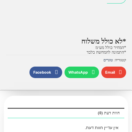
טונר
תואם
Brother
TN-
910C
*לא כולל משלוח
|
*המחיר כולל מע״מ
כחול
*התמונה להמחשה בלבד
קטגוריה:
טונרים
Facebook
WhatsApp
Email
חוות דעת (0)
אין עדיין חוות דעת.