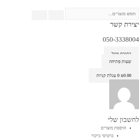
מות
ילוג
ל
תוכן
ונר
יצירת קשר
ואם
H
050-3338004
CF226
כתובת מייל
חור
שעות פתיחה
0.00
₪
0
עגלת קניות
לחשבון שלי
הדפסת מוצרים
כרטיסי ביקור