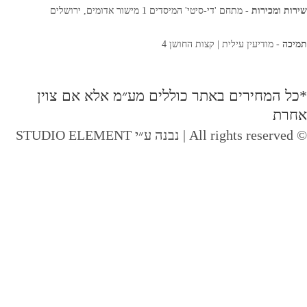
שירות ומכירות
- מתחם 'די-סיטי' המיסדים 1 מישור אדומים, ירושלים
תמיכה
- מודיעין עילית | קצות החושן 4
*כל המחירים באתר כוללים מע״מ אלא אם צוין
אחרת
© All rights reserved | נבנה ע״י STUDIO ELEMENT
טופס פתיחת שירות
אנא מלאו את הפרטים הבאים בכדי שנוכל ליצור עמכם קשר בנוגע לפנייתכם