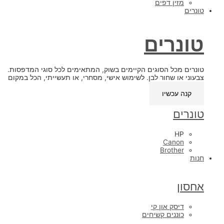
מזין דפים
טונרים
טונרים
טונרים מכל הסוגים הקיימים בשוק, המתאימים לכל סוגי המדפסות.
צבעוני או שחור לבן. לשימוש אישי, מסחרי, או תעשייתי, הכל במקום
אחד.
קנה עכשיו
טונרים
HP
Canon
Brother
חנות
אחסון
דיסק און קי
כוננים קשיחים