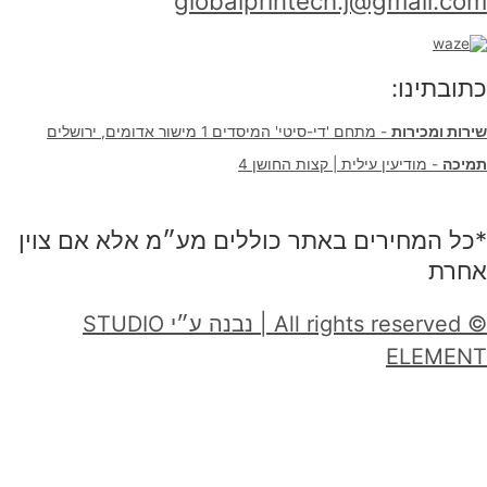
globalprintech.j@gmail.com
כתובתינו:
שירות ומכירות
- מתחם 'די-סיטי' המיסדים 1 מישור אדומים, ירושלים
תמיכה
- מודיעין עילית | קצות החושן 4
*כל המחירים באתר כוללים מע״מ אלא אם צוין
אחרת
© All rights reserved | נבנה ע״י STUDIO
ELEMENT
טופס פתיחת שירות