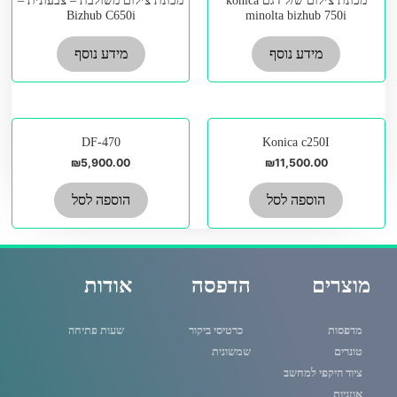
מכונת צילום ש/ל דגם konica
מכונת צילום משולבת – צבעונית –
Bizhub C650i
minolta bizhub 750i
מידע נוסף
מידע נוסף
DF-470
Konica c250I
₪
5,900.00
₪
11,500.00
הוספה לסל
הוספה לסל
מוצרים
הדפסה
אודות
מדפסות
כרטיסי ביקור
שעות פתיחה
טונרים
שמשונית
ציוד היקפי למחשב
אוזניות