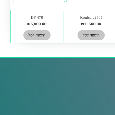
לבחור
את
DF-470
Konica c250I
האפשרויות
₪
5,900.00
₪
11,500.00
בעמוד
המוצר
הוספה לסל
הוספה לסל