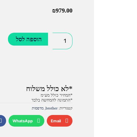
₪
979.00
כמות
הוספה לסל
של
מדפסת
לייזר
|
שחור
לבן
*לא כולל משלוח
|
*המחיר כולל מע״מ
*התמונה להמחשה בלבד
brother
קטגוריות:
brother
,
מדפסות
HL-
L100DN
WhatsApp
Email