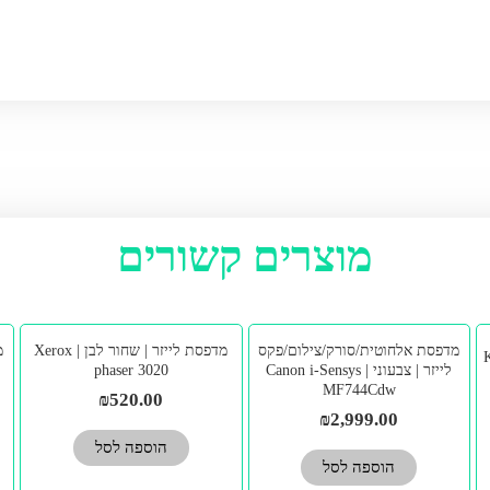
מוצרים קשורים
מדפסת אלחוטית/סורק/צילום/פקס
מדפסת לייזר | שחור לבן | Xerox
לייזר | צבעוני | Canon i-Sensys
phaser 3020
MF744Cdw
₪
520.00
₪
2,999.00
הוספה לסל
הוספה לסל