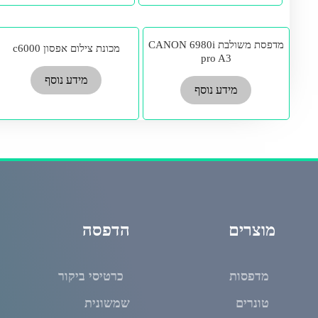
מדפסת משולבת CANON 6980i
מכונת צילום אפסון c6000
pro A3
מידע נוסף
מידע נוסף
מוצרים
הדפסה
מדפסות
כרטיסי ביקור
טונרים
שמשונית