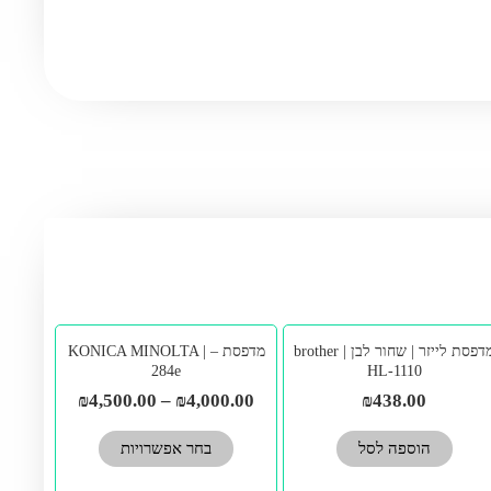
למוצר
מדפסת לייזר | שחור לבן | brother
מדפסת – KONICA MINOLTA |
זה
284e
HL-1110
יש
₪
4,500.00
–
₪
4,000.00
₪
438.00
מספר
הוספה לסל
בחר אפשרויות
סוגים.
ניתן