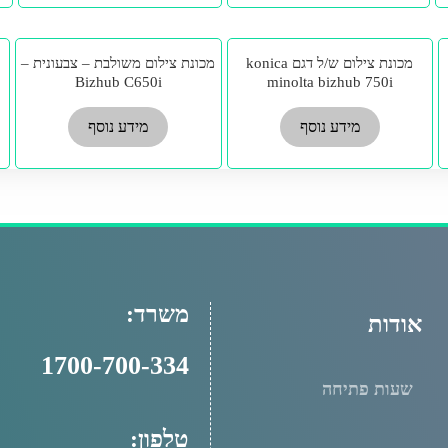
מכונת צילום ש/ל דגם konica
מכונת צילום משולבת – צבעונית –
Bizhub C650i
minolta bizhub 750i
מידע נוסף
מידע נוסף
משרד:
אודות
1700-700-334
שעות פתיחה
טלפון: