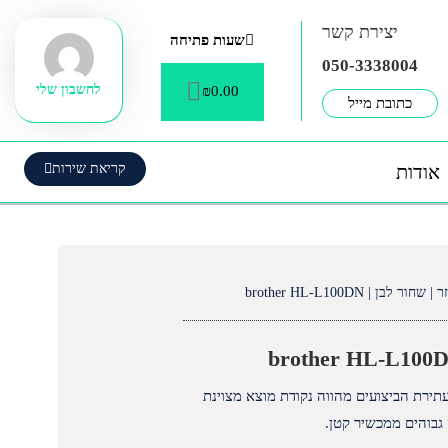
יצירת קשר
שעות פתיחה
050-3338004
עגלת
לחשבון שלי
₪
0.00
קניות
כתובת מייל
אודות
קריאת שירות
לבן | brother HL-L100DN
פסת הלייזר שחור-לבן HL-L5100DN עתירת הביצועים מהווה נקודת מוצא מצוינת
גבוהים ממכשיר קטן.