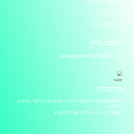
לשירותי המכונות
02-5330729
050-3338004
כתובת מייל:
globalprintech.j@gmail.com
כתובתינו:
שירות ומכירות
- מתחם 'די-סיטי' המיסדים 1 מישור אדומים,
ירושלים
תמיכה
- מודיעין עילית | קצות החושן 4