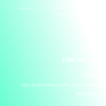
מדפסות
כרטיסי ביקור
שעות פתיחה
טונרים
שמשונית
ציוד היקפי למחשב
אוזניות
אחר...
משרד:
1700-700-334
טלפון:
לשירותי הדפוס - מודיעין עילית והסביבה בלבד
08-9298188