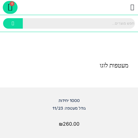
rt
ילוג
תפריט
תוכן
מעטפות לוגו
1000 יחידות
גודל מעטפה: 11/23
₪
260.00