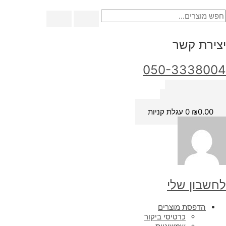
ילוג
מות
ל
תוכן
pf
110
יצירת קשר
050-3338004
כתובת מייל
שעות פתיחה
0.00
₪
0
עגלת קניות
לחשבון שלי
הדפסת מוצרים
כרטיסי ביקור