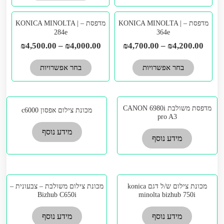
ניתן
לבחור
למוצר
למוצר
מדפסת – KONICA MINOLTA |
מדפסת – KONICA MINOLTA |
את
זה
זה
284e
364e
האפשרויות
יש
יש
₪
4,500.00
–
₪
4,000.00
₪
4,700.00
–
₪
4,200.00
בעמוד
מספר
מספר
המוצר
בחר אפשרויות
בחר אפשרויות
סוגים.
סוגים.
ניתן
ניתן
לבחור
לבחור
את
את
מדפסת משולבת CANON 6980i
מכונת צילום אפסון c6000
pro A3
האפשרויות
האפשרויות
בעמוד
בעמוד
מידע נוסף
מידע נוסף
המוצר
המוצר
מכונת צילום ש/ל דגם konica
מכונת צילום משולבת – צבעונית –
Bizhub C650i
minolta bizhub 750i
מידע נוסף
מידע נוסף