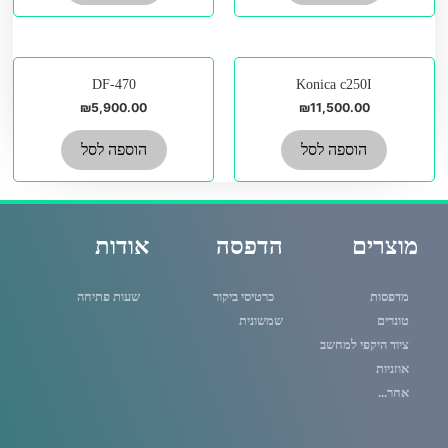
DF-470
Konica c250I
₪
5,900.00
₪
11,500.00
הוספה לסל
הוספה לסל
מוצרים
הדפסה
אודות
מדפסות
כרטיסי ביקור
שעות פתיחה
טונרים
שמשונית
ציוד היקפי למחשב
אוזניות
אחר...