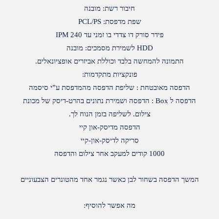
חיבור רשת: מובנה
שפת מדפסת: PCL/PS
פידר סורק דו צדדי בו זמני עד 240 IPM
HDD לשמירת מסמכים: מובנה
התמונה להמחשה בלבד וכוללת אביזרים אופציונאלים.
פונקציות מתקדמות:
הדפסה מאובטחת : שליפת הדפסה מהמדפסת ע”י סיסמה
הדפסה ל Box : הדפסה ושמירת נתונים בהרט-דיסק של מכונת
צילום. לשליפה בזמן הנוח לך.
הדפסה מדיסק-און קיי
סריקה לדיסק-און-קיי
1000 קודים למעקב אחר צילום והדפסה
המשך הדפסה בשחור לבן כאשר נגמר אחד מהטונרים הצבעוניים
מה אפשר להוסיף: