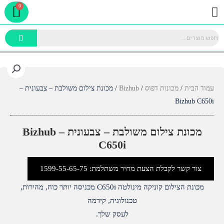
rt
ילוג
תפריט
תוכן
עמוד הבית
/
מכונות דפוס
/
Bizhub
/ מכונת צילום משולבת – צבעונית –
Bizhub C650i
מכונת צילום משולבת – צבעונית – Bizhub
C650i
צור קשר לקבלת הצעת מחיר משתלמת: 1599-55-65-75
מכונת הצילום קוניקה מינולטה C650i מכניסה יותר כוח, מהירות,
טכנולוגיה, קידמה
לעסק שלך.