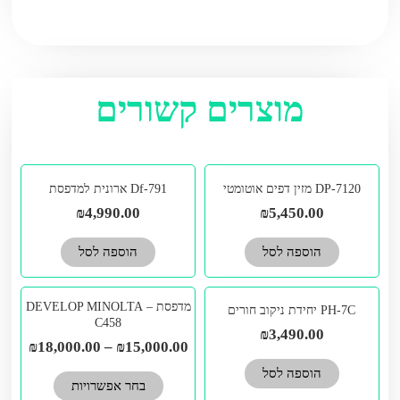
מוצרים קשורים
DP-7120 מזין דפים אוטומטי
Df-791 ארונית למדפסת
₪
4,990.00
₪
5,450.00
הוספה לסל
הוספה לסל
למוצר
מדפסת – DEVELOP MINOLTA
PH-7C יחידת ניקוב חורים
זה
C458
₪
3,490.00
יש
₪
18,000.00
–
₪
15,000.00
מספר
הוספה לסל
בחר אפשרויות
סוגים.