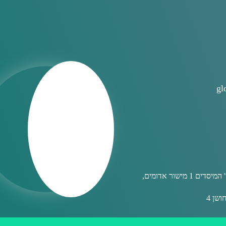
gl
- מתחם 'די-סיטי' המיסדים 1 מישור אדומים,
ושן 4