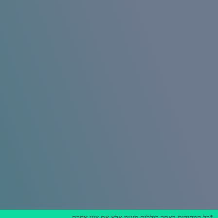
*כל המחירים באתר כוללים מע״מ אלא אם צוין אחרת